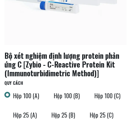
Bộ xét nghiệm định lượng protein phản
ứng C [Zybio - C-Reactive Protein Kit
(Immunoturbidimetric Method)]
QUY CÁCH
Hộp 100 (A)
Hộp 100 (B)
Hộp 100 (C)
Hộp 25 (A)
Hộp 25 (B)
Hộp 25 (C)