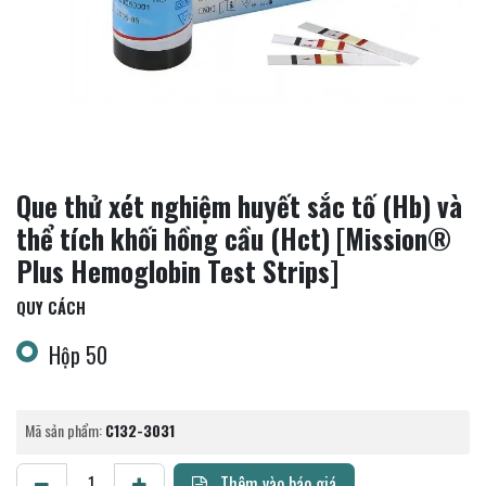
Que thử xét nghiệm huyết sắc tố (Hb) và
thể tích khối hồng cầu (Hct) [Mission®
Plus Hemoglobin Test Strips]
QUY CÁCH
Hộp 50
Mã sản phẩm:
C132-3031
Thêm vào báo giá