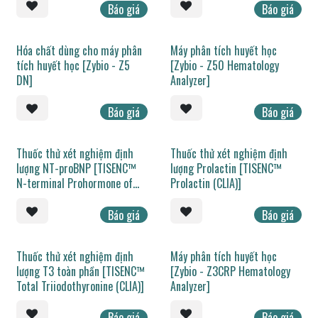
Báo giá
Báo giá
Hóa chất dùng cho máy phân
Máy phân tích huyết học
tích huyết học [Zybio - Z5
[Zybio - Z50 Hematology
DN]
Analyzer]
Báo giá
Báo giá
Thuốc thử xét nghiệm định
Thuốc thử xét nghiệm định
lượng NT-proBNP [TISENC™
lượng Prolactin [TISENC™
N-terminal Prohormone of
Prolactin (CLIA)]
Brain Natriuretic Peptide
(CLIA)]
Báo giá
Báo giá
Thuốc thử xét nghiệm định
Máy phân tích huyết học
lượng T3 toàn phần [TISENC™
[Zybio - Z3CRP Hematology
Total Triiodothyronine (CLIA)]
Analyzer]
Báo giá
Báo giá