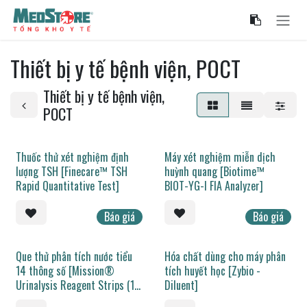
Bỏ qua để đến Nội dung
Thiết bị y tế bệnh viện, POCT
Thiết bị y tế bệnh viện,
POCT
Thuốc thử xét nghiệm định
Máy xét nghiệm miễn dịch
lượng TSH [Finecare™ TSH
huỳnh quang [Biotime™
Rapid Quantitative Test]
BIOT-YG-I FIA Analyzer]
Báo giá
Báo giá
Que thử phân tích nước tiểu
Hóa chất dùng cho máy phân
14 thông số [Mission®
tích huyết học [Zybio -
Urinalysis Reagent Strips (14
Diluent]
parameters)]