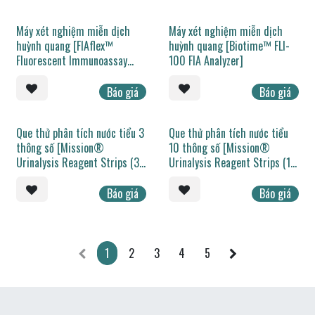
Máy xét nghiệm miễn dịch
Máy xét nghiệm miễn dịch
huỳnh quang [FIAflex™
huỳnh quang [Biotime™ FLI-
Fluorescent Immunoassay
100 FIA Analyzer]
Analyzer]
Báo giá
Báo giá
Que thử phân tích nước tiểu 3
Que thử phân tích nước tiểu
thông số [Mission®
10 thông số [Mission®
Urinalysis Reagent Strips (3
Urinalysis Reagent Strips (10
parameters)]
parameters)]
Báo giá
Báo giá
1
2
3
4
5