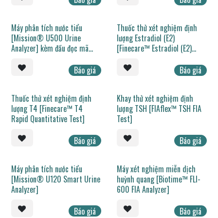
Máy phân tích nước tiểu
Thuốc thử xét nghiệm định
[Mission® U500 Urine
lượng Estradiol (E2)
Analyzer] kèm đầu đọc mã
[Finecare™ Estradiol (E2)
vạch
Rapid Quantitative Test]
Báo giá
Báo giá
Thuốc thử xét nghiệm định
Khay thử xét nghiệm định
lượng T4 [Finecare™ T4
lượng TSH [FIAflex™ TSH FIA
Rapid Quantitative Test]
Test]
Báo giá
Báo giá
Máy phân tích nước tiểu
Máy xét nghiệm miễn dịch
[Mission® U120 Smart Urine
huỳnh quang [Biotime™ FLI-
Analyzer]
600 FIA Analyzer]
Báo giá
Báo giá