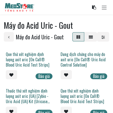
Bỏ qua để đến Nội dung
Máy đo Acid Uric - Gout
Máy đo Acid Uric - Gout
Que thử xét nghiệm định
Dung dịch chứng cho máy đo
lượng axit uric [On Call®
axit uric [On Call® Uric Acid
Blood Uric Acid Test Strips]
Control Solution]
Báo giá
Báo giá
Thuốc thử xét nghiệm định
Que thử xét nghiệm định
lượng axit uric (UA) [Zybio -
lượng axit uric [On Call®
Uric Acid (UA) Kit (Uricase
Blood Uric Acid Test Strips]
Method)]
Báo giá
Báo giá