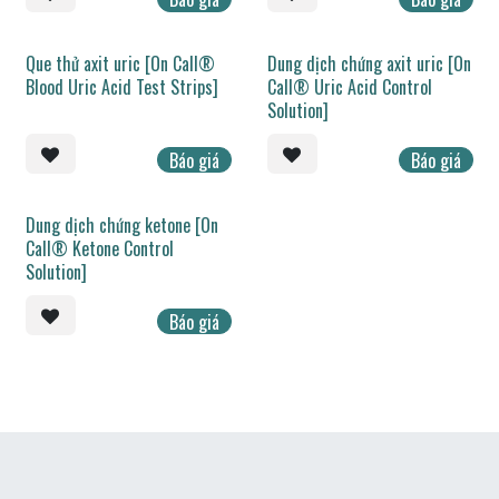
Que thử axit uric [On Call®
Dung dịch chứng axit uric [On
Blood Uric Acid Test Strips]
Call® Uric Acid Control
Solution]
Báo giá
Báo giá
Dung dịch chứng ketone [On
Call® Ketone Control
Solution]
Báo giá