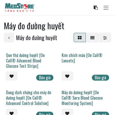
Bỏ qua để đến Nội dung
Máy đo đường huyết
Máy đo đường huyết
Que thử đường huyết [On
Kim chích máu [On Call®
Call® Advanced Blood
Lancets]
Glucose Test Strips]
Báo giá
Báo giá
Dung dịch chứng cho máy đo
Máy đo đường huyết [On
đường huyết [On Call®
Call® Sure Blood Glucose
Advanced Control Solution]
Monitoring System]
Báo giá
Báo giá