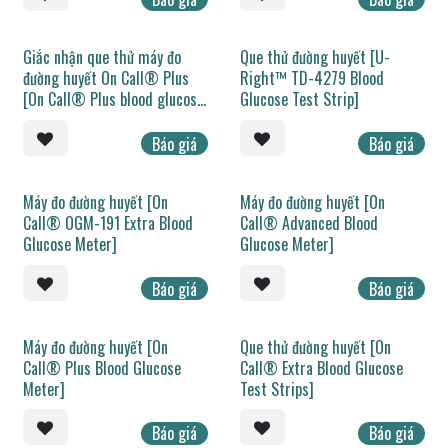
Giắc nhận que thử máy đo
Que thử đường huyết [U-
đường huyết On Call® Plus
Right™ TD-4279 Blood
[On Call® Plus blood glucose
Glucose Test Strip]
meter strip port]
Báo giá
Báo giá
Máy đo đường huyết [On
Máy đo đường huyết [On
Call® OGM-191 Extra Blood
Call® Advanced Blood
Glucose Meter]
Glucose Meter]
Báo giá
Báo giá
Máy đo đường huyết [On
Que thử đường huyết [On
Call® Plus Blood Glucose
Call® Extra Blood Glucose
Meter]
Test Strips]
Báo giá
Báo giá