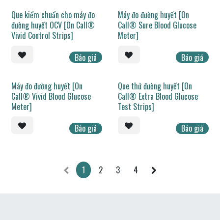
Que kiểm chuẩn cho máy đo
Máy đo đường huyết [On
đường huyết OCV [On Call®
Call® Sure Blood Glucose
Vivid Control Strips]
Meter]
Báo giá
Báo giá
Máy đo đường huyết [On
Que thử đường huyết [On
Call® Vivid Blood Glucose
Call® Extra Blood Glucose
Meter]
Test Strips]
Báo giá
Báo giá
1
2
3
4