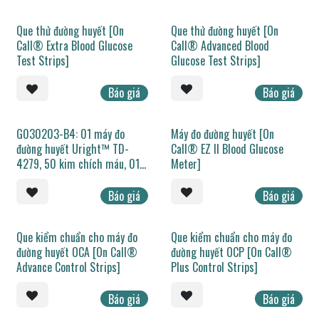
Que thử đường huyết [On
Que thử đường huyết [On
Call® Extra Blood Glucose
Call® Advanced Blood
Test Strips]
Glucose Test Strips]
Báo giá
Báo giá
G030203-B4: 01 máy đo
Máy đo đường huyết [On
đường huyết Uright™ TD-
Call® EZ II Blood Glucose
4279, 50 kim chích máu, 01 x
Meter]
hộp 50 que thử (đóng lọ)
Báo giá
Báo giá
Que kiểm chuẩn cho máy đo
Que kiểm chuẩn cho máy đo
đường huyết OCA [On Call®
đường huyết OCP [On Call®
Advance Control Strips]
Plus Control Strips]
Báo giá
Báo giá