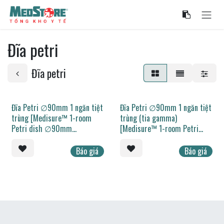
Bỏ qua để đến Nội dung
Đĩa petri
Đĩa petri
Đĩa Petri ∅90mm 1 ngăn tiệt
Đĩa Petri ∅90mm 1 ngăn tiệt
trùng [Medisure™ 1-room
trùng (tia gamma)
Petri dish ∅90mm
[Medisure™ 1-room Petri
sterilized]
dish ∅90mm sterilized
(gamma rays)]
Báo giá
Báo giá