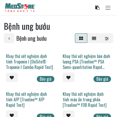
Bỏ qua để đến Nội dung
Bệnh ung bướu
Bệnh ung bướu
Khay thử xét nghiệm định
Khay thử xét nghiệm bán định
tính Troponin I [OnSite®
lượng PSA [Trueline™ PSA
Troponin I Combo Rapid Test]
Semi-quantitative Rapid
Test]
Báo giá
Báo giá
Khay thử xét nghiệm định
Khay thử xét nghiệm định
tính AFP [Trueline™ AFP
tính máu ẩn trong phân
Rapid Test]
[Trueline™ FOB Rapid Test]
Báo giá
Báo giá