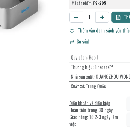
Mã sản phẩm:
FS-205
Thê
Thêm vào danh sách yêu thí
So sánh
Quy cách
:
Hộp 1
Thương hiệu
:
Finecare™
Nhà sản xuất
:
GUANGZHOU WONDF
Xuất xứ
:
Trung Quốc
Điều khoản và điều kiện
Hoàn tiền trong 30 ngày
Giao hàng: Từ 2-3 ngày làm
việc