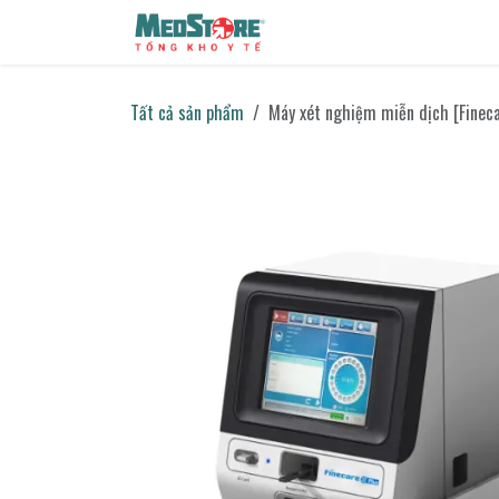
Bỏ qua để đến Nội dung
Sản phẩm
Tin tức
Liên h
Tất cả sản phẩm
Máy xét nghiệm miễn dịch [Fineca