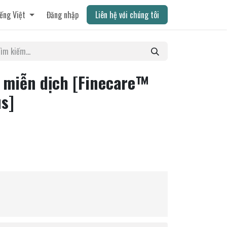
ếng Việt
Đăng nhập
Liên hệ với chúng tôi
 miễn dịch [Finecare™
us]