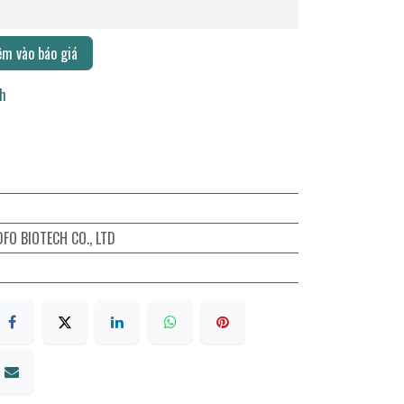
m vào báo giá
ch
O BIOTECH CO., LTD