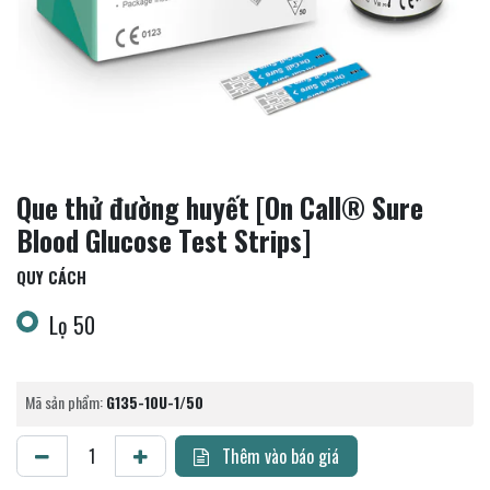
Que thử đường huyết [On Call® Sure
Blood Glucose Test Strips]
QUY CÁCH
Lọ 50
Mã sản phẩm:
G135-10U-1/50
Thêm vào báo giá