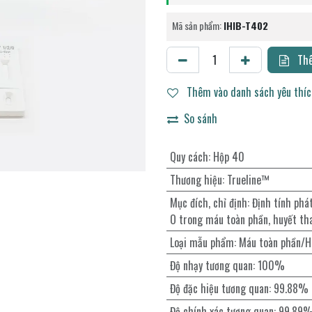
Mã sản phẩm:
IHIB-T402
Thê
Thêm vào danh sách yêu thí
So sánh
Quy cách
:
Hộp 40
Thương hiệu
:
Trueline™
Mục đích, chỉ định
:
Định tính phá
O trong máu toàn phần, huyết th
Loại mẫu phẩm
:
Máu toàn phần/H
Độ nhạy tương quan
:
100%
Độ đặc hiệu tương quan
:
99.88%
Độ chính xác tương quan
:
99.89