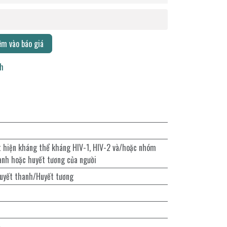
m vào báo giá
ch
t hiện kháng thể kháng HIV-1, HIV-2 và/hoặc nhóm
anh hoặc huyết tương của người
uyết thanh/Huyết tương
%