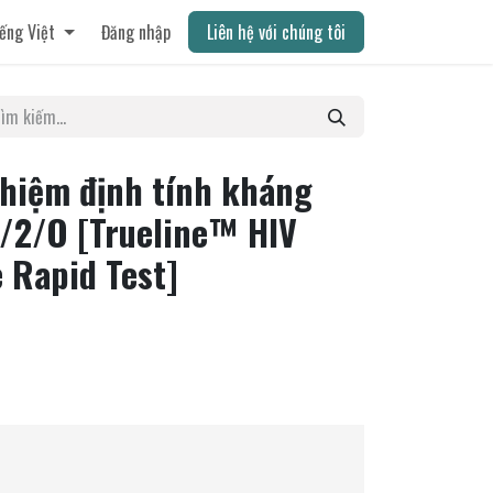
ếng Việt
Đăng nhập
Liên hệ với chúng tôi
ghiệm định tính kháng
1/2/O [Trueline™ HIV
e Rapid Test]