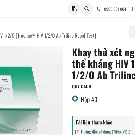
ệ
Ti
0968 031 004
V 1/2/O [Trueline™ HIV 1/2/O Ab Triline Rapid Test]
Khay thử xét n
thể kháng HIV 
1/2/O Ab Trilin
QUY CÁCH
Hộp 40
Tài liệu tham khảo
Hướng dẫn sử dụng (Tiếng Việt)