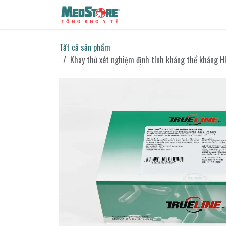
Bỏ qua để đến Nội dung
Sản phẩm
Tin tức
Liên h
Tất cả sản phẩm
Khay thử xét nghiệm định tính kháng thể kháng HI