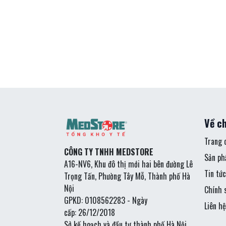
Về ch
Trang 
CÔNG TY TNHH MEDSTORE
Sản p
A16-NV6, Khu đô thị mới hai bên đường Lê
Tin tức
Trọng Tấn, Phường Tây Mỗ, Thành phố Hà
Nội
Chính 
GPKD: 0108562283 - Ngày
Liên hệ
cấp: 26/12/2018
Sở kế hoạch và đầu tư thành phố Hà Nội