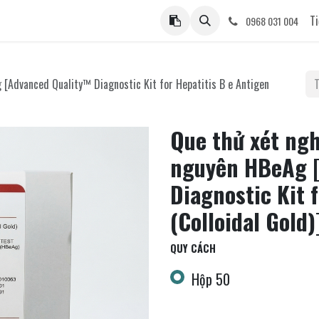
ệ
Ti
0968 031 004
[Advanced Quality™ Diagnostic Kit for Hepatitis B e Antigen
Que thử xét ng
nguyên HBeAg 
Diagnostic Kit 
(Colloidal Gold)
QUY CÁCH
Hộp 50