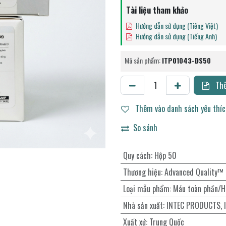
Tài liệu tham khảo
Hướng dẫn sử dụng (Tiếng Việt)
Hướng dẫn sử dụng (Tiếng Anh)
Mã sản phẩm:
ITP01043-DS50
Thê
Thêm vào danh sách yêu thí
So sánh
Quy cách
:
Hộp 50
Thương hiệu
:
Advanced Quality™
Loại mẫu phẩm
:
Máu toàn phần/H
Nhà sản xuất
:
INTEC PRODUCTS, 
Xuất xứ
:
Trung Quốc