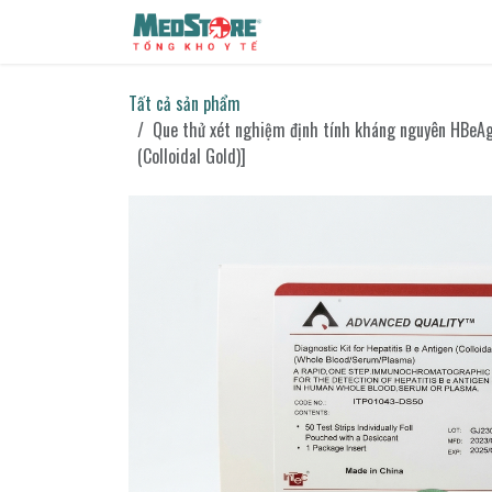
Bỏ qua để đến Nội dung
Sản phẩm
Tin tức
Liên h
Tất cả sản phẩm
Que thử xét nghiệm định tính kháng nguyên HBeAg 
(Colloidal Gold)]