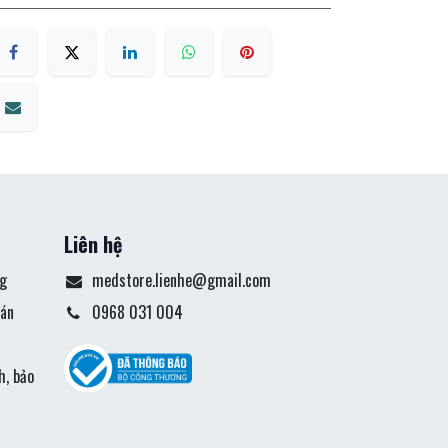
Liên hệ
g
medstore.lienhe@gmail.com
án
0968 031 004
ả
h, bảo
t