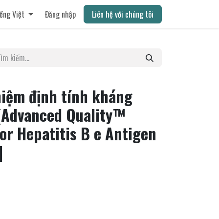
ếng Việt
Đăng nhập
Liên hệ với chúng tôi
hiệm định tính kháng
[Advanced Quality™
for Hepatitis B e Antigen
]