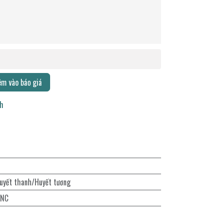
m vào báo giá
ch
uyết thanh/Huyết tương
INC