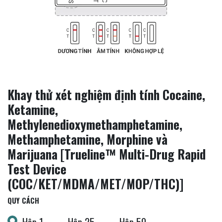
Khay thử xét nghiệm định tính Cocaine,
Ketamine,
Methylenedioxymethamphetamine,
Methamphetamine, Morphine và
Marijuana [Trueline™ Multi-Drug Rapid
Test Device
(COC/KET/MDMA/MET/MOP/THC)]
QUY CÁCH