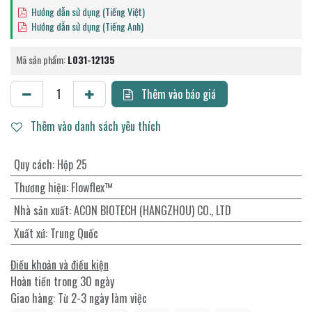
Hướng dẫn sử dụng (Tiếng Việt)
Hướng dẫn sử dụng (Tiếng Anh)
Mã sản phẩm:
L031-12135
Thêm vào báo giá
Thêm vào danh sách yêu thích
Quy cách
:
Hộp 25
Thương hiệu
:
Flowflex™
Nhà sản xuất
:
ACON BIOTECH (HANGZHOU) CO., LTD
Xuất xứ
:
Trung Quốc
Điều khoản và điều kiện
Hoàn tiền trong 30 ngày
Giao hàng: Từ 2-3 ngày làm việc