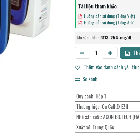
Tài liệu tham khảo
Hướng dẫn sử dụng (Tiếng Việt)
Hướng dẫn sử dụng (Tiếng Anh)
Mã sản phẩm:
G113-254-mg/dL
Thê
Thêm vào danh sách yêu thí
So sánh
Quy cách
:
Hộp 1
Thương hiệu
:
On Call® EZII
Nhà sản xuất
:
ACON BIOTECH (HA
Xuất xứ
:
Trung Quốc