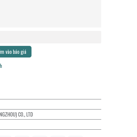
m vào báo giá
ch
NGZHOU) CO., LTD