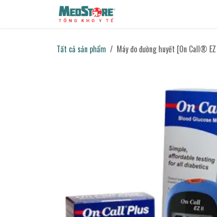
Bỏ qua để đến Nội dung
Sản phẩm
Tin tức
Liên h
Tất cả sản phẩm
Máy đo đường huyết [On Call® EZ 