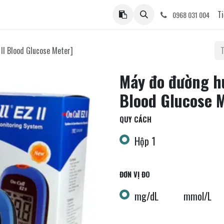
ệ
Ti
0968 031 004
II Blood Glucose Meter]
Máy đo đường hu
Blood Glucose 
QUY CÁCH
Hộp 1
ĐƠN VỊ ĐO
mg/dL
mmol/L