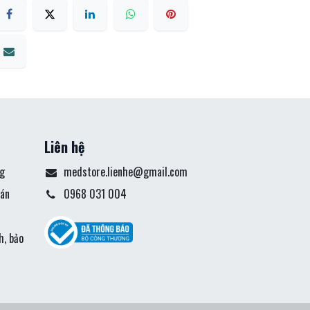
Liên hệ
g
medstore.lienhe@gmail.com
án
0968 031 004
ả
h, bảo
t