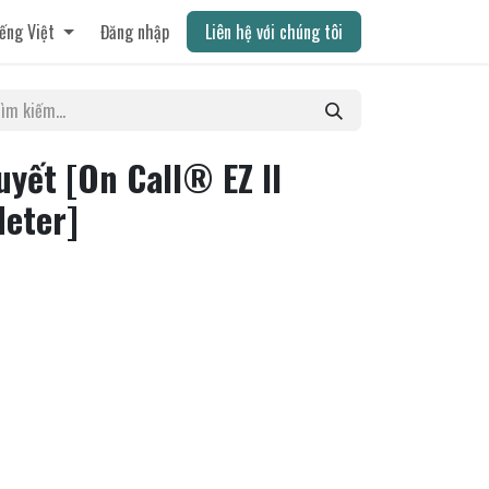
ếng Việt
Đăng nhập
Liên hệ với chúng tôi
yết [On Call® EZ II
Meter]