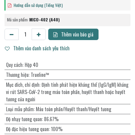
Hướng dẫn sử dụng (Tiếng Việt)
Mã sản phẩm:
MICO-402 (A40)
Thêm vào báo giá
Thêm vào danh sách yêu thích
Quy cách
:
Hộp 40
Thương hiệu
:
Trueline™
Mục đích, chỉ định
:
Định tính phát hiện kháng thể (IgG/IgM) kháng
vi rút SARS-CoV-2 trong máu toàn phần, huyết thanh hoặc huyết
tương của người
Loại mẫu phẩm
:
Máu toàn phần/Huyết thanh/Huyết tương
Độ nhạy tương quan
:
86.67%
Độ đặc hiệu tương quan
:
100%