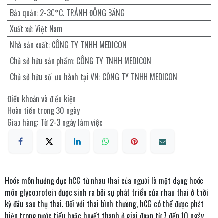
Bảo quản
:
2-30°C. TRÁNH ĐÔNG BĂNG
Xuất xứ
:
Việt Nam
Nhà sản xuất
:
CÔNG TY TNHH MEDICON
Chủ sở hữu sản phẩm
:
CÔNG TY TNHH MEDICON
Chủ sở hữu số lưu hành tại VN
:
CÔNG TY TNHH MEDICON
Điều khoản và điều kiện
Hoàn tiền trong 30 ngày
Giao hàng: Từ 2-3 ngày làm việc
Hoóc môn hướng dục hCG từ nhau thai của người là một dạng hoóc
môn glycoprotein được sinh ra bởi sự phát triển của nhau thai ở thời
kỳ đầu sau thụ thai. Đối với thai bình thường, hCG có thể được phát
hiện trong nước tiểu hoặc huyết thanh ở giai đoạn từ 7 đến 10 ngày