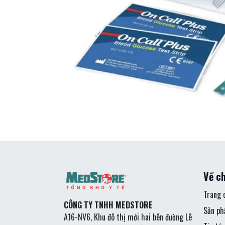
Về ch
Trang 
CÔNG TY TNHH MEDSTORE
Sản p
A16-NV6, Khu đô thị mới hai bên đường Lê