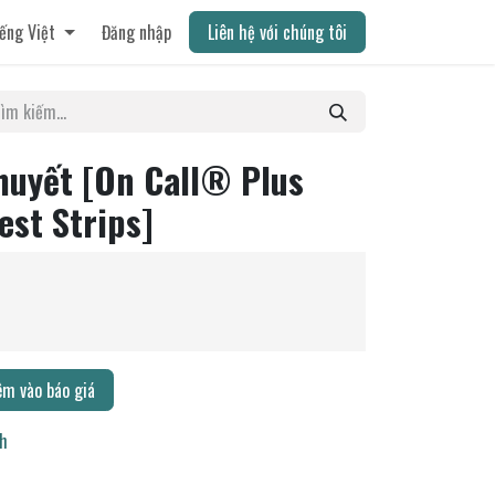
ếng Việt
Đăng nhập
Liên hệ với chúng tôi
huyết [On Call® Plus
est Strips]
m vào báo giá
ch