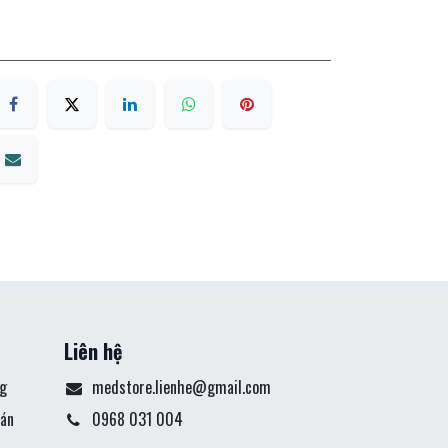
Liên hệ
g
medstore.lienhe@gmail.com
án
0968 031 004