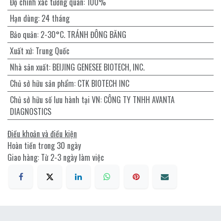
Độ chính xác tương quan
:
100%
Hạn dùng
:
24 tháng
Bảo quản
:
2-30°C. TRÁNH ĐÔNG BĂNG
Xuất xứ
:
Trung Quốc
Nhà sản xuất
:
BEIJING GENESEE BIOTECH, INC.
Chủ sở hữu sản phẩm
:
CTK BIOTECH INC
Chủ sở hữu số lưu hành tại VN
:
CÔNG TY TNHH AVANTA
DIAGNOSTICS
Điều khoản và điều kiện
Hoàn tiền trong 30 ngày
Giao hàng: Từ 2-3 ngày làm việc