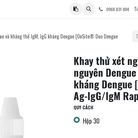
ệ
Ti
0968 031 004
gue và kháng thể IgM, IgG kháng Dengue [OnSite® Duo Dengue
Khay thử xét n
nguyên Dengue 
kháng Dengue 
Ag-IgG/IgM Rap
QUY CÁCH
Hộp 30