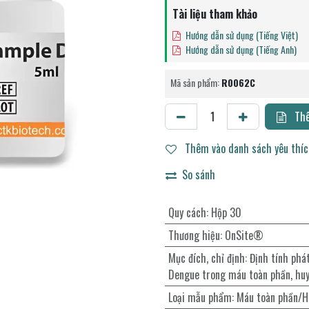
Tài liệu tham khảo
Hướng dẫn sử dụng (Tiếng Việt)
Hướng dẫn sử dụng (Tiếng Anh)
Mã sản phẩm:
R0062C
Thê
Thêm vào danh sách yêu thí
So sánh
Quy cách
:
Hộp 30
Thương hiệu
:
OnSite®
Mục đích, chỉ định
:
Định tính phá
Dengue trong máu toàn phần, huy
Loại mẫu phẩm
:
Máu toàn phần/H