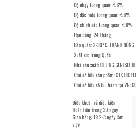
Độ nhạy tương quan
:
>96%
Độ đặc hiệu tương quan
:
>98%
Độ chính xác tương quan
:
>98%
Hạn dùng
:
24 tháng
Bảo quản
:
2-30°C. TRÁNH ĐÔNG
Xuất xứ
:
Trung Quốc
Nhà sản xuất
:
BEIJING GENESEE BI
Chủ sở hữu sản phẩm
:
CTK BIOTE
Chủ sở hữu số lưu hành tại VN
:
C
Điều khoản và điều kiện
Hoàn tiền trong 30 ngày
Giao hàng: Từ 2-3 ngày làm
việc