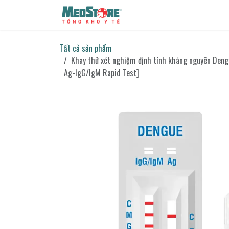
Bỏ qua để đến Nội dung
Sản phẩm
Tin tức
Liên h
Tất cả sản phẩm
Khay thử xét nghiệm định tính kháng nguyên Den
Ag-IgG/IgM Rapid Test]