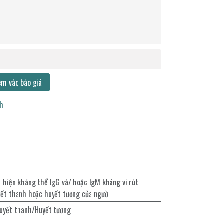
m vào báo giá
ch
t hiện kháng thể IgG và/ hoặc IgM kháng vi rút
ết thanh hoặc huyết tương của người
uyết thanh/Huyết tương