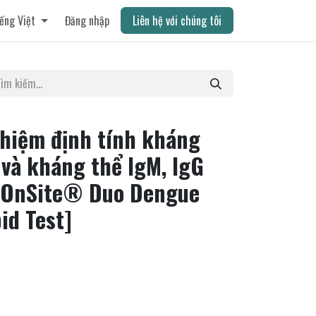
ếng Việt
Đăng nhập
Liên hệ với chúng tôi
ghiệm định tính kháng
và kháng thể IgM, IgG
[OnSite® Duo Dengue
id Test]