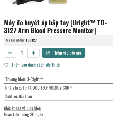
Máy đo huyết áp bắp tay [Uright™ TD-
3127 Arm Blood Pressure Monitor]
Mã sản phẩm:
TD3127
Thêm vào báo giá
Thêm vào danh sách yêu thích
Thương hiệu
:
U-Right™
Nhà sản xuất
:
TAIDOC TECHNOLOGY CORP
Xuất xứ
:
Đài Loan
Điều khoản và điều kiện
Hoàn tiền trong 30 ngày