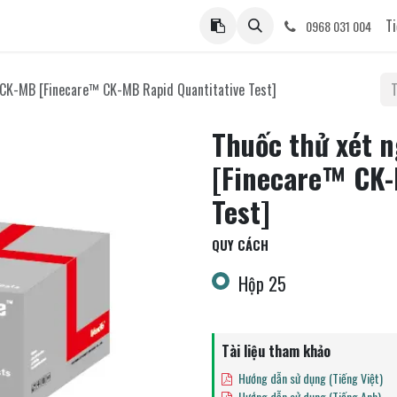
ệ
Ti
0968 031 004
 CK-MB [Finecare™ CK-MB Rapid Quantitative Test]
Thuốc thử xét 
[Finecare™ CK-
Test]
QUY CÁCH
Hộp 25
Tài liệu tham khảo
Hướng dẫn sử dụng (Tiếng Việt)
Hướng dẫn sử dụng (Tiếng Anh)