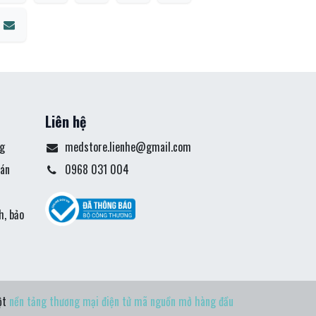
Liên hệ
g
medstore.lienhe@gmail.com
án
0968 031 004
ả
h, bảo
t
ột
nền tảng thương mại điện tử mã nguồn mở hàng đầu