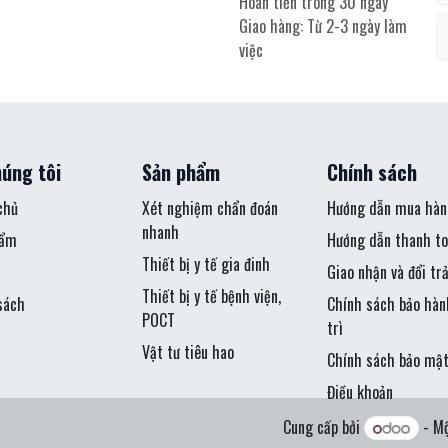
Hoàn tiền trong 30 ngày
Giao hàng: Từ 2-3 ngày làm
việc
úng tôi
Sản phẩm
Chính sách
chủ
Xét nghiệm chẩn đoán
Hướng dẫn mua hàn
nhanh
hẩm
Hướng dẫn thanh to
Thiết bị y tế gia đinh
Giao nhận và đổi tr
Thiết bị y tế bệnh viện,
sách
Chính sách bảo hàn
POCT
trì
Vật tư tiêu hao
Chính sách bảo mậ
Điều khoản
Cung cấp bởi
- M