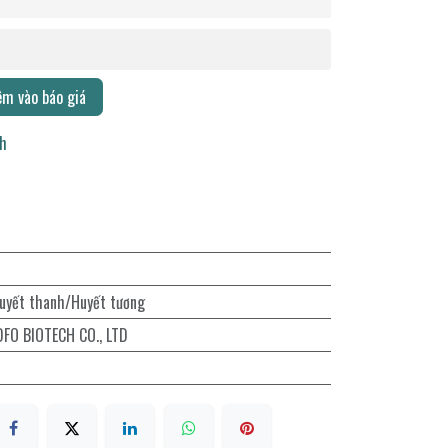
m vào báo giá
ch
uyết thanh/Huyết tương
O BIOTECH CO., LTD