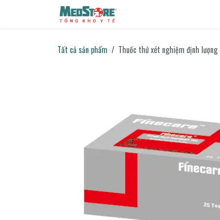
Bỏ qua để đến Nội dung
Sản phẩm
Tin tức
Liên h
Tất cả sản phẩm
Thuốc thử xét nghiệm định lượng