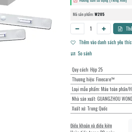
Mã sản phẩm:
W205
Thê
Thêm vào danh sách yêu thí
So sánh
Quy cách
:
Hộp 25
Thương hiệu
:
Finecare™
Loại mẫu phẩm
:
Máu toàn phần/H
Nhà sản xuất
:
GUANGZHOU WONDF
Xuất xứ
:
Trung Quốc
Điều khoản và điều kiện