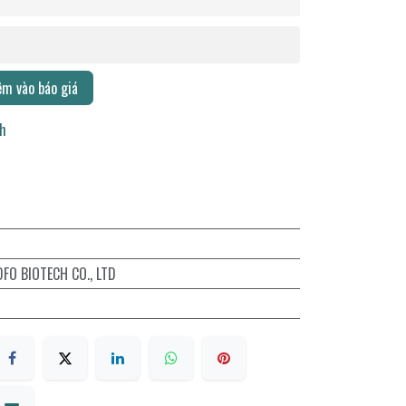
m vào báo giá
ch
O BIOTECH CO., LTD