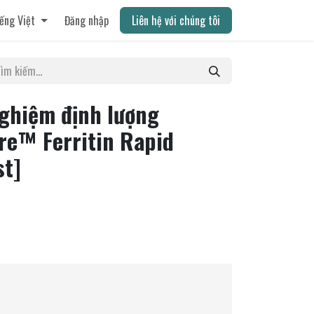
ếng Việt
Đăng nhập
Liên hệ với chúng tôi
nghiệm định lượng
are™ Ferritin Rapid
st]