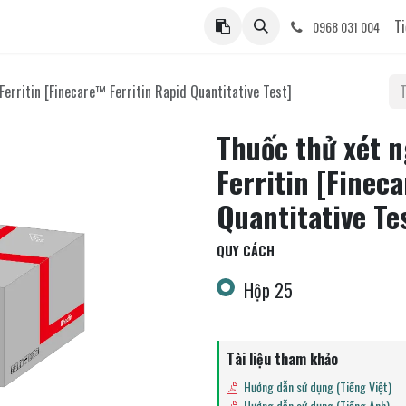
ệ
Ti
0968 031 004
erritin [Finecare™ Ferritin Rapid Quantitative Test]
Thuốc thử xét 
Ferritin [Finec
Quantitative Te
QUY CÁCH
Hộp 25
Tài liệu tham khảo
Hướng dẫn sử dụng (Tiếng Việt)
Hướng dẫn sử dụng (Tiếng Anh)