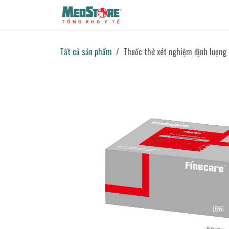
Bỏ qua để đến Nội dung
Sản phẩm
Tin tức
Liên h
Tất cả sản phẩm
Thuốc thử xét nghiệm định lượng F