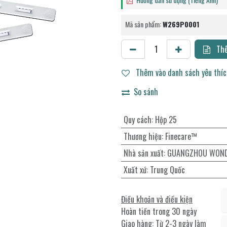
Mã sản phẩm:
W269P0001
Thê
Thêm vào danh sách yêu thí
So sánh
Quy cách
:
Hộp 25
Thương hiệu
:
Finecare™
Nhà sản xuất
:
GUANGZHOU WONDF
Xuất xứ
:
Trung Quốc
Điều khoản và điều kiện
Hoàn tiền trong 30 ngày
Giao hàng: Từ 2-3 ngày làm